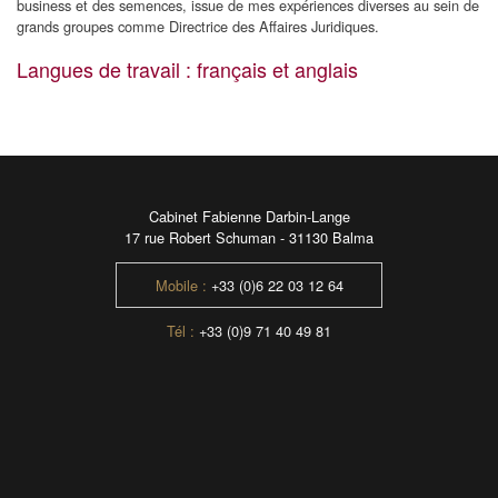
business et des semences, issue de mes expériences diverses au sein de
grands groupes comme Directrice des Affaires Juridiques.
Langues de travail : français et anglais
Cabinet Fabienne Darbin-Lange
17 rue Robert Schuman - 31130 Balma
Mobile :
+33 (0)6 22 03 12 64
Tél :
+33 (0)9 71 40 49 81