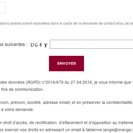
tions saisies soient exploitées dans le cadre de la demande de contact et/ou de la 
res suivantes :
 des données (RGPD) n°2016/679 du 27.04.2016, je vous informe que vo
es fins de communication.
nom, prénom, société, adresse email) et en préserver la confidentialit
se à votre demande.
roit d’accès, de rectification, d’effacement et d'opposition au traitem
uvez exercer vos droits en adressant un email à fabienne.lange@orange.f