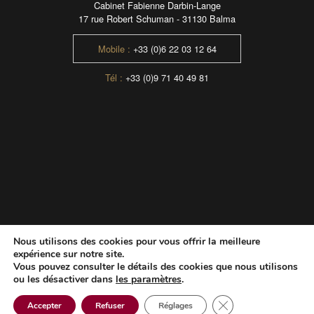
Cabinet Fabienne Darbin-Lange
17 rue Robert Schuman - 31130 Balma
Mobile :
+33 (0)6 22 03 12 64
Tél :
+33 (0)9 71 40 49 81
Nous utilisons des cookies pour vous offrir la meilleure
expérience sur notre site.
Vous pouvez consulter le détails des cookies que nous utilisons
ou les désactiver dans
les paramètres
.
MENTIONS LÉGALES
-
IMPRIMER LA PAGE
- © MULTIMED SOLUTIONS
Fermer la bannière 
Accepter
Refuser
Réglages