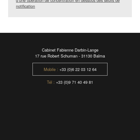
d’une opération de concentration en dessous des seuils de
notification
Cabinet Fabienne Darbin-Lange
17 rue Robert Schuman - 31130 Balma
Mobile :
+33 (0)6 22 03 12 64
Tél :
+33 (0)9 71 40 49 81